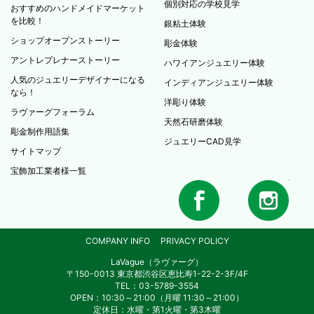
個別対応の学校見学
おすすめのハンドメイドマーケット
を比較！
銀粘土体験
ショップオープンストーリー
彫金体験
アントレプレナーストーリー
ハワイアンジュエリー体験
人気のジュエリーデザイナーになる
インディアンジュエリー体験
なら！
洋彫り体験
ラヴァーグフォーラム
天然石研磨体験
彫金制作用語集
ジュエリーCAD見学
サイトマップ
宝飾加工業者様一覧
COMPANY INFO
PRIVACY POLICY
LaVague（ラヴァーグ）
〒150-0013 東京都渋谷区恵比寿1-22-2-3F/4F
TEL：03-5789-3554
OPEN：10:30～21:00（月曜 11:30～21:00）
定休日：水曜・第1火曜・第3木曜