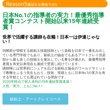
日本No.1の指導者の実力！最優秀指導
者賞コンテスト開始以来15年連続受
賞！
世界で活躍する講師も在籍！日本一は伊達じゃな
い！
内閣府が管轄する銀粘土技能技師という資格を日本で一番生み出し
ている専門学校でもあり、銀粘土の協会でもあるアートクレイ倶楽
部から最も多くの技能士を輩出している事を評価され、最優秀指導
者賞を有史以来現在も連続で受賞し続けています。
講師陣には世界的にシェアを広げる銀粘土協会のワールドサミット
で教鞭をふるう先生もおり、技術、実績ともに日本No.1の実力を有
する学校としても選ばれている理由です。
2020年時点で前人未到の15年連続受賞達成！
人気・実力、ともにNo.1！
銀粘土・アートクレイコース