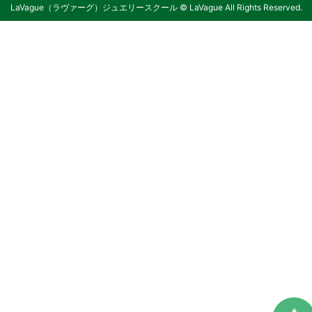
LaVague（ラヴァーグ）ジュエリースクール © LaVague All Rights Reserved.