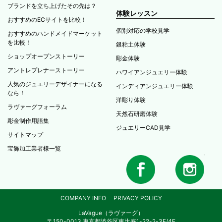
ブランドを立ち上げたその先は？
体験レッスン
おすすめのECサイトを比較！
個別対応の学校見学
おすすめのハンドメイドマーケット
を比較！
銀粘土体験
ショップオープンストーリー
彫金体験
アントレプレナーストーリー
ハワイアンジュエリー体験
人気のジュエリーデザイナーになる
インディアンジュエリー体験
なら！
洋彫り体験
ラヴァーグフォーラム
天然石研磨体験
彫金制作用語集
ジュエリーCAD見学
サイトマップ
宝飾加工業者様一覧
COMPANY INFO
PRIVACY POLICY
LaVague（ラヴァーグ）
〒150-0013 東京都渋谷区恵比寿1-22-2-3F/4F