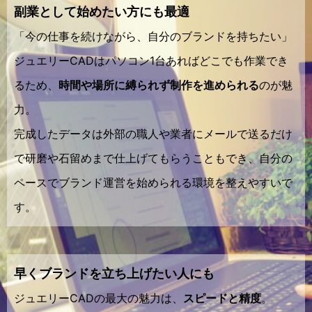
副業として始めたい方にも最適
「今の仕事を続けながら、自分のブランドを持ちたい」
ジュエリーCADはパソコン1台あればどこでも作業でき
るため、
時間や場所に縛られず制作を進められる
のが魅
力。
完成したデータは外部の職人や業者にメールで送るだけ
で研磨や石留めまで仕上げてもらうこともでき、自分の
ペースでブランド運営を始められる環境を整えやすいで
す。
早くブランドを立ち上げたい人にも
ジュエリーCADの最大の魅力は、
スピードと精度
。