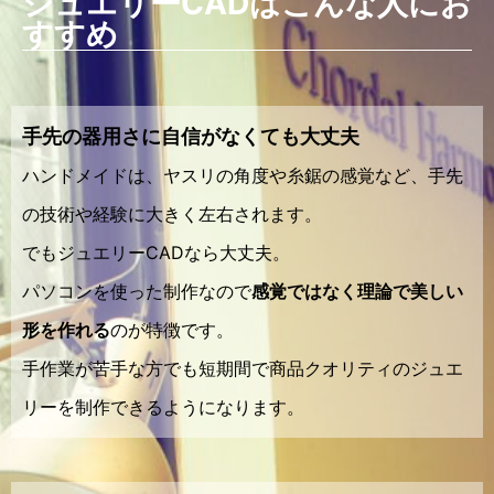
ジュエリーCADはこんな人にお
すすめ
手先の器用さに自信がなくても大丈夫
ハンドメイドは、ヤスリの角度や糸鋸の感覚など、手先
の技術や経験に大きく左右されます。
でもジュエリーCADなら大丈夫。
パソコンを使った制作なので
感覚ではなく理論で美しい
形を作れる
のが特徴です。
手作業が苦手な方でも短期間で商品クオリティのジュエ
リーを制作できるようになります。