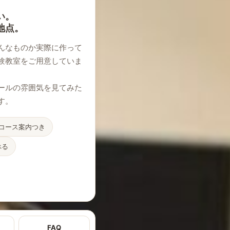
い。
地点。
んなものか実際に作って
験教室をご用意していま
ールの雰囲気を見てみた
す。
・コース案内つき
べる
FAQ