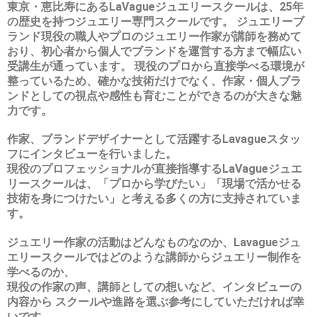
東京・恵比寿にあるLaVagueジュエリースクールは、25年
の歴史を持つジュエリー専門スクールです。
ジュエリーブ
ランド現役の職人やプロのジュエリー作家が講師を務めて
おり
、初心者から個人でブランドを運営する方まで幅広い
受講生が通っています。
現役のプロから直接学べる環境
が
整っているため、確かな技術だけでなく、
作家・個人ブラ
ンドとしての視点や感性も育むことができる
のが大きな魅
力です。
作家、ブランドデザイナーとして活躍するLavagueスタッ
フにインタビューを行いました。
現役のプロフェッショナルが直接指導するLaVagueジュエ
リースクールは、
「プロから学びたい」「現場で活かせる
技術を身につけたい」
と考える多くの方に支持されていま
す。
ジュエリー作家の活動はどんなものなのか、Lavagueジュ
エリースクールではどのような講師からジュエリー制作を
学べるのか、
現役の作家の声、講師としての想いなど、インタビューの
内容から スクールや進路を選ぶ参考にしていただければ幸
いです。