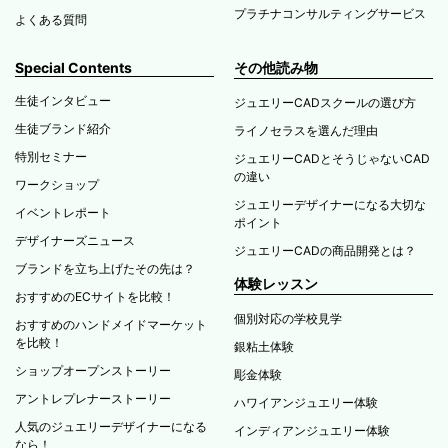
プラチナコンサルティングサービス
よくある質問
Special Contents
その他読み物
生徒インタビュー
ジュエリーCADスクールの選び方
生徒ブランド紹介
ライノセラスを選んだ理由
特別セミナー
ジュエリーCADとそうじゃないCAD
の違い
ワークショップ
ジュエリーデザイナーになる大切な
イベントレポート
ポイント
デザイナーズニュース
ジュエリーCADの商品開発とは？
ブランドを立ち上げたその先は？
体験レッスン
おすすめのECサイトを比較！
個別対応の学校見学
おすすめのハンドメイドマーケット
を比較！
銀粘土体験
ショップオープンストーリー
彫金体験
アントレプレナーストーリー
ハワイアンジュエリー体験
人気のジュエリーデザイナーになる
インディアンジュエリー体験
なら！