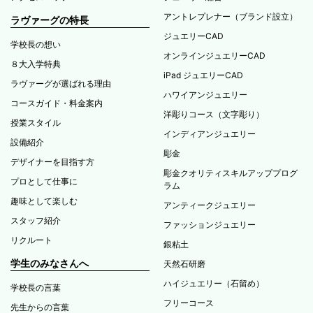
アントレプレナー（ブランド設立）
ラヴァーグの特長
ジュエリーCAD
学校長の想い
オンラインジュエリーCAD
８大入学特典
iPad ジュエリーCAD
ラヴァーグが選ばれる理由
ハワイアンジュエリー
コースガイド・料金案内
洋彫りコース（文字彫り）
授業スタイル
インディアンジュエリー
設備紹介
彫金
デザイナーを目指す方
彫金クオリティスキルアッププログ
プロとして仕事に
ラム
趣味として楽しむ
アンティークジュエリー
スタッフ紹介
ファッションジュエリー
リクルート
銀粘土
学生のみなさんへ
天然石研磨
ハイジュエリー（石留め）
学校長の言葉
フリーコース
先生からの言葉