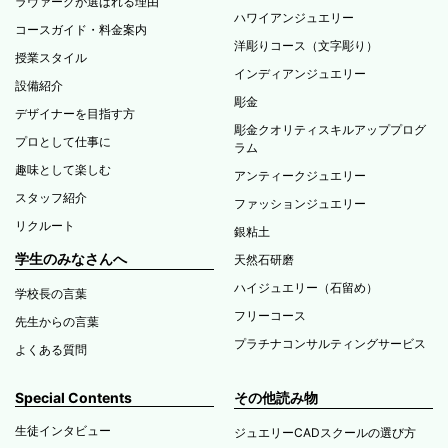
ラヴァーグが選ばれる理由
ハワイアンジュエリー
コースガイド・料金案内
洋彫りコース（文字彫り）
授業スタイル
インディアンジュエリー
設備紹介
彫金
デザイナーを目指す方
彫金クオリティスキルアッププログ
プロとして仕事に
ラム
趣味として楽しむ
アンティークジュエリー
スタッフ紹介
ファッションジュエリー
リクルート
銀粘土
学生のみなさんへ
天然石研磨
ハイジュエリー（石留め）
学校長の言葉
フリーコース
先生からの言葉
プラチナコンサルティングサービス
よくある質問
Special Contents
その他読み物
生徒インタビュー
ジュエリーCADスクールの選び方