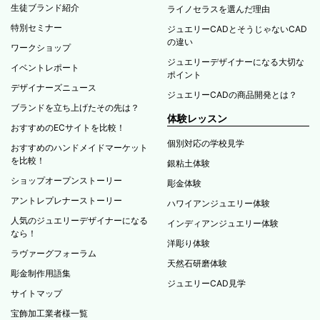
生徒ブランド紹介
ライノセラスを選んだ理由
特別セミナー
ジュエリーCADとそうじゃないCAD
の違い
ワークショップ
ジュエリーデザイナーになる大切な
イベントレポート
ポイント
デザイナーズニュース
ジュエリーCADの商品開発とは？
ブランドを立ち上げたその先は？
体験レッスン
おすすめのECサイトを比較！
個別対応の学校見学
おすすめのハンドメイドマーケット
を比較！
銀粘土体験
ショップオープンストーリー
彫金体験
アントレプレナーストーリー
ハワイアンジュエリー体験
人気のジュエリーデザイナーになる
インディアンジュエリー体験
なら！
洋彫り体験
ラヴァーグフォーラム
天然石研磨体験
彫金制作用語集
ジュエリーCAD見学
サイトマップ
宝飾加工業者様一覧