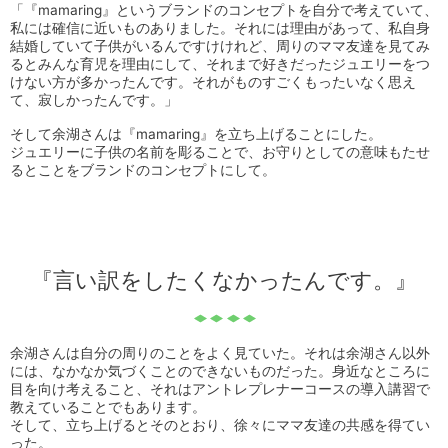
「『mamaring』というブランドのコンセプトを自分で考えていて、
私には確信に近いものありました。それには理由があって、私自身
結婚していて子供がいるんですけけれど、周りのママ友達を見てみ
るとみんな育児を理由にして、それまで好きだったジュエリーをつ
けない方が多かったんです。それがものすごくもったいなく思え
て、寂しかったんです。」
そして余湖さんは『mamaring』を立ち上げることにした。
ジュエリーに子供の名前を彫ることで、お守りとしての意味もたせ
るとことをブランドのコンセプトにして。
『言い訳をしたくなかったんです。』
余湖さんは自分の周りのことをよく見ていた。それは余湖さん以外
には、なかなか気づくことのできないものだった。身近なところに
目を向け考えること、それはアントレプレナーコースの導入講習で
教えていることでもあります。
そして、立ち上げるとそのとおり、徐々にママ友達の共感を得てい
った。