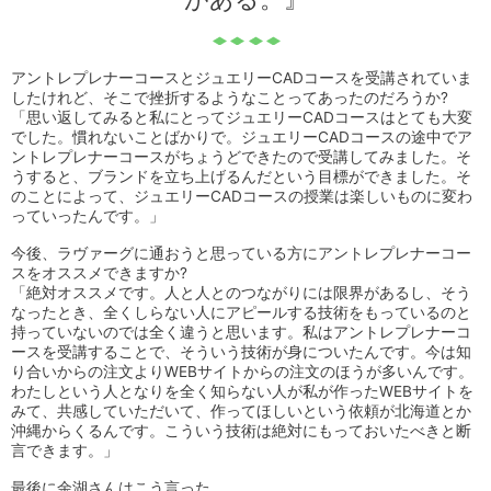
アントレプレナーコースとジュエリーCADコースを受講されていま
したけれど、そこで挫折するようなことってあったのだろうか?
「思い返してみると私にとってジュエリーCADコースはとても大変
でした。慣れないことばかりで。ジュエリーCADコースの途中でア
ントレプレナーコースがちょうどできたので受講してみました。そ
うすると、ブランドを立ち上げるんだという目標ができました。そ
のことによって、ジュエリーCADコースの授業は楽しいものに変わ
っていったんです。」
今後、ラヴァーグに通おうと思っている方にアントレプレナーコー
スをオススメできますか?
「絶対オススメです。人と人とのつながりには限界があるし、そう
なったとき、全くしらない人にアピールする技術をもっているのと
持っていないのでは全く違うと思います。私はアントレプレナーコ
ースを受講することで、そういう技術が身についたんです。今は知
り合いからの注文よりWEBサイトからの注文のほうが多いんです。
わたしという人となりを全く知らない人が私が作ったWEBサイトを
みて、共感していただいて、作ってほしいという依頼が北海道とか
沖縄からくるんです。こういう技術は絶対にもっておいたべきと断
言できます。」
最後に余湖さんはこう言った。