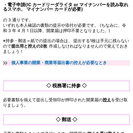
・電子申請(IC カードリーダライタ or マイナンバーを読み取れ
るスマホ、 マイナンバー カードが必要)
の 3 通りです。
いずれも本人確認の書類の提示や添付が必要です。 (ちなみに、令
和 3 年 4 月 1 日以降、開業届は押印不要となりました。)
※持参・郵送＝紙での提出の場合は、 提出する1枚は手元に残らない
ので
提出用と控えの2枚
作成しなければなりませんので覚えておき
ましょう！
個人事業の開業・廃業等届出書の控えが必要なとき
◇ 税務署に持参 ◇
必要書類を揃えて提出し受領印が押印された開業届の
控え
を受け取
りましょう。
◇ 郵送 ◇