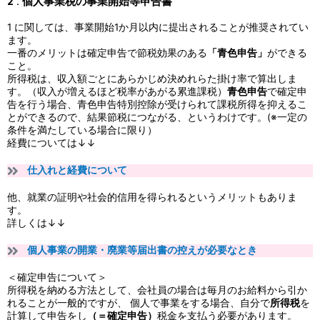
2 . 個人事業税の事業開始等申告書
1 に関しては、事業開始1か月以内に提出されることが推奨されてい
ます。
一番のメリットは確定申告で節税効果のある
「青色申告」
ができる
こと。
所得税
は、収入額ごとにあらかじめ決めれらた掛け率で算出しま
す。（収入が増えるほど税率があがる累進課税）
青色申告
で確定申
告を行う場合、青色申告特別控除が受けられて課税所得を抑えるこ
とができるので、結果節税につながる、というわけです。(※一定の
条件を満たしている場合に限り）
経費については↓↓
仕入れと経費について
他、就業の証明や社会的信用を得られるというメリットもありま
す。
詳しくは↓↓
個人事業の開業・廃業等届出書の控えが必要なとき
＜確定申告について＞
所得税を納める方法として、会社員の場合は毎月のお給料から引か
れること
が一般的ですが、 個人で事業をする場合、自分で
所得税
を
計算して申告をし
（＝確定申告）
税金を支払う必要があります。