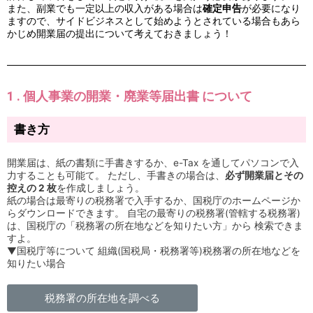
また、副業でも一定以上の収入がある場合は
確定申告
が必要になり
ますので、サイドビジネスとして始めようとされている場合もあら
かじめ開業届の提出について考えておきましょう！
1 . 個人事業の開業・廃業等届出書 について
書き方
開業届は、紙の書類に手書きするか、e-Tax を通してパソコンで入
力することも可能て。 ただし、手書きの場合は、
必ず開業届とその
控えの 2 枚
を作成しましょう。
紙の場合は最寄りの税務署で入手するか、国税庁のホームページか
らダウンロードできます。 自宅の最寄りの税務署(管轄する税務署)
は、国税庁の「税務署の所在地などを知りたい方」から 検索できま
すよ。
▼国税庁等について 組織(国税局・税務署等)税務署の所在地などを
知りたい場合
税務署の所在地を調べる