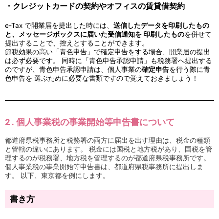
・クレジットカードの契約やオフィスの賃貸借契約
e-Tax で開業届を提出した時には、
送信したデータを印刷したもの
と、メッセージボックスに届いた受信通知を 印刷したもの
を併せて
提出することで、控えとすることができます。
節税効果の高い「青色申告」で確定申告をする場合、開業届の提出
は必ず必要です。 同時に「青色申告承認申請」も税務署へ提出する
のですが、青色申告承認申請は、個人事業の
確定申告
を行う際に青
色申告を 選ぶために必要な書類ですので覚えておきましょう！
2 . 個人事業税の事業開始等申告書について
都道府県税事務所と税務署の両方に届出を出す理由は、税金の種類
と管轄の違いにあります。 税金には国税と地方税があり、国税を管
理するのが税務署、地方税を管理するのが都道府県税事務所です。
個人事業税の事業開始等申告書は、都道府県税事務所に提出しま
す。 以下、東京都を例にします。
書き方