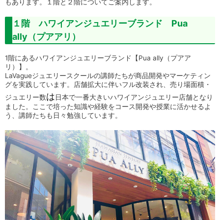
もあります。１階と２階についてご案内します。
１階 ハワイアンジュエリーブランド Pua
ally（プアアリ）
1階にある
ハワイアンジュエリーブランド【Pua ally（プアア
リ）】。
LaVagueジュエリースクールの講師たちが商品開発やマーケティン
グを実践しています。
店舗拡大に伴いフル改装され、売り場面積・
は
ジュエリー数
日本で一番大きいハワイアンジュエリー店舗となり
ました。
ここで培った知識や経験をコース開発や授業に活かせるよ
う、講師たちも日々勉強しています。