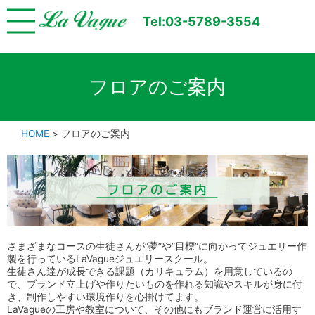
Tel:03-5789-3554
フロアのご案内
HOME
>
フロアのご案内
さまざまなコースの生徒さんが”夢”や”目標”に向かってジュエリー作
製を行っているLaVagueジュエリースクール。
生徒さん達が成長できる課題（カリキュラム）を用意しているの
で、ブランド立上げや作りたいものを作れる知識やスキルが身に付
き、制作
しやすい環境作りを心掛けてます。
LaVagueの工房や教室について、その他にもブランド運営に活用す