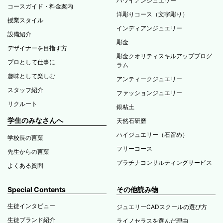
ハワイアンジュエリー
コースガイド・料金案内
洋彫りコース（文字彫り）
授業スタイル
インディアンジュエリー
設備紹介
彫金
デザイナーを目指す方
彫金クオリティスキルアッププログ
プロとして仕事に
ラム
趣味として楽しむ
アンティークジュエリー
スタッフ紹介
ファッションジュエリー
リクルート
銀粘土
学生のみなさんへ
天然石研磨
ハイジュエリー（石留め）
学校長の言葉
フリーコース
先生からの言葉
プラチナコンサルティングサービス
よくある質問
Special Contents
その他読み物
生徒インタビュー
ジュエリーCADスクールの選び方
生徒ブランド紹介
ライノセラスを選んだ理由