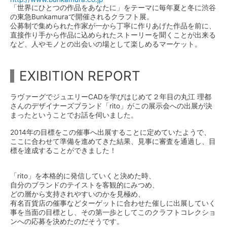
「世界にひとつの作品をあなたに」をテーマに毎年夏と冬に渋谷
の東急Bunkamuraで開催されるクラフト展。
公募制で集められた作家が一から丁寧に作りあげた作品を前に、
直接作り手から作品に込められたストーリーを聞くことが出来る
など、人やモノとの出会いの場として楽しめるマーケット。
EXIBITION REPORT
ラヴァーグでジュエリーCADを学びはじめて２年目の丸江 理都
さんのデザイナーズブランド「rito」がこの展示会への出展が決
まったということでお話を伺いました。
2014年の目標をこの催事へ出展することに定めていたようで、
ここに合わせて準備を進めてきた結果、見事に審査を通過し、目
標を達成することができました！
「rito」を本格的に発信していくと決めた時、
自分のブランドのテイストを客観的にみつめ、
どの層から支持されやすいのかを見極め、
有名百貨店の催事などターゲットに合わせた催しに出展していく
事を当面の目標とし、その第一歩としてこのクラフトコレクショ
ンへの応募を決めたのだそうです。