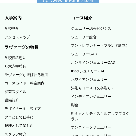
http://www.rito-official.com/
入学案内
コース紹介
学校見学
ジュエリー総合ビジネス
アクセスマップ
ジュエリー総合
アントレプレナー（ブランド設立）
ラヴァーグの特長
ジュエリーCAD
学校長の想い
オンラインジュエリーCAD
８大入学特典
iPad ジュエリーCAD
ラヴァーグが選ばれる理由
ハワイアンジュエリー
コースガイド・料金案内
洋彫りコース（文字彫り）
授業スタイル
インディアンジュエリー
設備紹介
彫金
デザイナーを目指す方
彫金クオリティスキルアッププログ
プロとして仕事に
ラム
趣味として楽しむ
アンティークジュエリー
スタッフ紹介
ファッションジュエリー