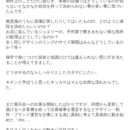
制作上のことだけに限らず、実際の店舗ではどうしているのか知
らないとなかなか自信を持って決められない事が多い事に気づい
たんです。
無意識のうちに原価計算したりしてはいたものの、どのように値
段を決めたらいいのか？
お店に並んでいるジュエリーの、手作業で磨ききれない様な箇所
の処理はどうしているのか？
全く同じデザインのリングのサイズ展開はみんなどうしているの
か？等々
独学で身につけた技術と知識だけでは越えられない壁に行き当た
ることが増えてきました。
どうせやるのならしっかりとしたカタチにしたい。
キチンと学ぼうと思ったキッカケはそんな自然な流れからでし
た。
まだ展示会への出展を開始したばかりですが、目標から逆算して
届けるべき客層を絞って出展催事を選定するなどデザイン・制
作・ブランド運営を仕事にする為に真剣に考えて具体的に動き始
めた「rito」。
丸江さんのこれからの動きに注目です！