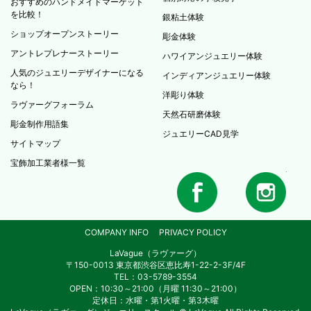
おすすめのハンドメイドマーケット
を比較！
銀粘土体験
ショップオープンストーリー
彫金体験
アントレプレナーストーリー
ハワイアンジュエリー体験
人気のジュエリーデザイナーになる
インディアンジュエリー体験
なら！
洋彫り体験
ラヴァーグフォーラム
天然石研磨体験
彫金制作用語集
ジュエリーCAD見学
サイトマップ
宝飾加工業者様一覧
COMPANY INFO
PRIVACY POLICY
LaVague（ラヴァーグ）
〒150-0013 東京都渋谷区恵比寿1-22-2-3F/4F
TEL：03-5789-3554
OPEN：10:30～21:00（月曜 11:30～21:00）
定休日：水曜・第1火曜・第3木曜