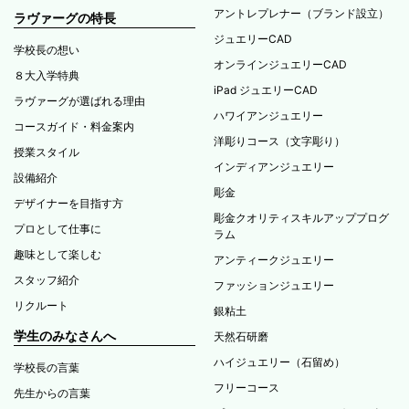
アントレプレナー（ブランド設立）
ラヴァーグの特長
ジュエリーCAD
学校長の想い
オンラインジュエリーCAD
８大入学特典
iPad ジュエリーCAD
ラヴァーグが選ばれる理由
ハワイアンジュエリー
コースガイド・料金案内
洋彫りコース（文字彫り）
授業スタイル
インディアンジュエリー
設備紹介
彫金
デザイナーを目指す方
彫金クオリティスキルアッププログ
プロとして仕事に
ラム
趣味として楽しむ
アンティークジュエリー
スタッフ紹介
ファッションジュエリー
リクルート
銀粘土
学生のみなさんへ
天然石研磨
ハイジュエリー（石留め）
学校長の言葉
フリーコース
先生からの言葉